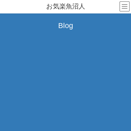
コ
ナ
お気楽魚沼人
ン
ビ
テ
ゲ
ン
ー
Blog
ツ
シ
へ
ョ
ス
ン
キ
に
ッ
移
プ
動