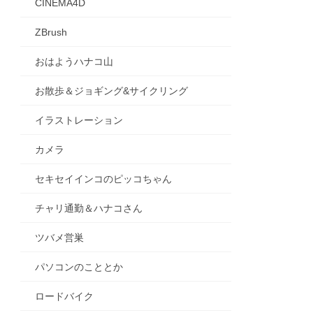
CINEMA4D
ZBrush
おはようハナコ山
お散歩＆ジョギング&サイクリング
イラストレーション
カメラ
セキセイインコのピッコちゃん
チャリ通勤＆ハナコさん
ツバメ営巣
パソコンのこととか
ロードバイク