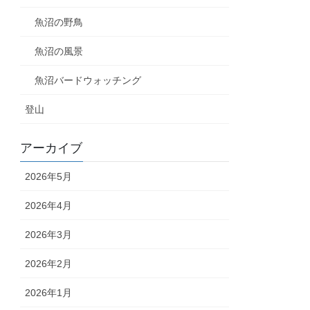
魚沼の野鳥
魚沼の風景
魚沼バードウォッチング
登山
アーカイブ
2026年5月
2026年4月
2026年3月
2026年2月
2026年1月