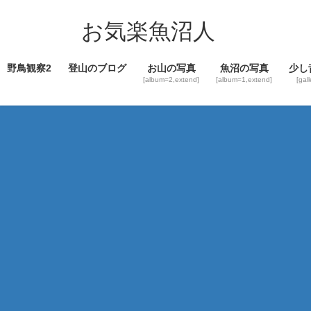
コ
ナ
ン
ビ
お気楽魚沼人
テ
ゲ
ン
ー
野鳥観察2
登山のブログ
お山の写真
魚沼の写真
少し
ツ
シ
[album=2,extend]
[album=1,extend]
[gal
へ
ョ
ス
ン
キ
に
ッ
移
プ
動