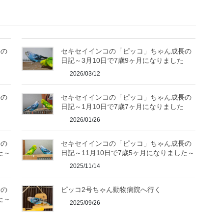
長の
セキセイインコの「ピッコ」ちゃん成長の
日記～3月10日で7歳9ヶ月になりました
2026/03/12
長の
セキセイインコの「ピッコ」ちゃん成長の
日記～1月10日で7歳7ヶ月になりました
2026/01/26
長の
セキセイインコの「ピッコ」ちゃん成長の
た～
日記～11月10日で7歳5ヶ月になりました～
2025/11/14
長の
ピッコ2号ちゃん動物病院へ行く
た～
2025/09/26