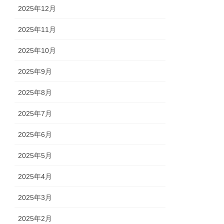
2025年12月
2025年11月
2025年10月
2025年9月
2025年8月
2025年7月
2025年6月
2025年5月
2025年4月
2025年3月
2025年2月