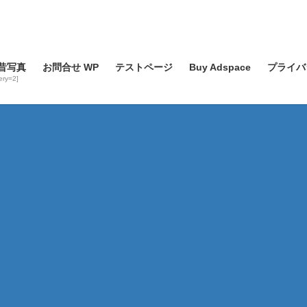
昔写真
お問合せ WP
テストページ
Buy Adspace
プライバ
lery=2]