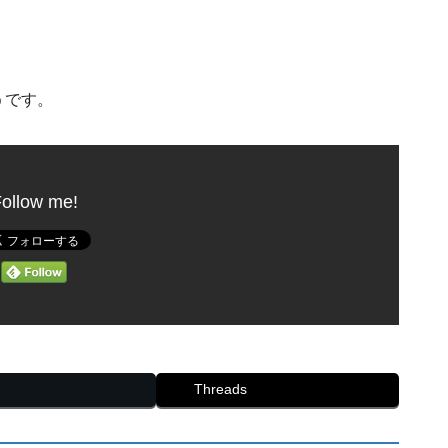
うです。
ollow me!
Threads