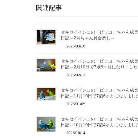
関連記事
セキセイインコの「ピッコ」ちゃん成
日記～2号ちゃん具合悪し～
2026/03/18
セキセイインコの「ピッコ」ちゃん成
日記～2月10日で7歳8ヶ月になりました
2026/02/13
セキセイインコの「ピッコ」ちゃん成
日記～11月10日で7歳6ヶ月になりまし
2026/01/05
セキセイインコの「ピッコ」ちゃん成
日記～10月10日で7歳4ヶ月になりまし
2025/10/14