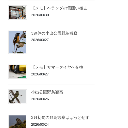
【メモ】ベランダの雪囲い撤去
2026/03/30
3連休の小出公園野鳥観察
2026/03/27
【メモ】サマータイヤへ交換
2026/03/27
小出公園野鳥観察
2026/03/26
3月初旬の野鳥観察はぱっとせず
2026/03/24