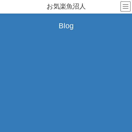
コ
ナ
お気楽魚沼人
ン
ビ
テ
ゲ
ン
ー
Blog
ツ
シ
へ
ョ
ス
ン
キ
に
ッ
移
プ
動