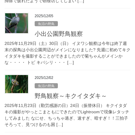
掃除で疲れたようで朝寝坊してしまい […]
2025/12/05
魚沼の野鳥
小出公園野鳥観察
2025年11月29日（土）30日（日） イヌワシ観察は今年は終了週
末の探鳥は小出公園周辺がメインになりました? 先週に初めてキク
イタダキを撮影することができましたので菊ちゃんがメインか
な・・・・ トビ キバシリ・・・ […]
2025/12/02
魚沼の野鳥
野鳥観察～キクイタダキ～
2025年11月23日（勤労感謝の日）24日（振替休日） キクイタダ
キの撮影がやっとこまともにできたのでLightroomで現像レタッチ
してみました なにせ、ちっちゃ過ぎ、速すぎ、暗すぎ！！三拍子
そろって、見つけるのも困 […]