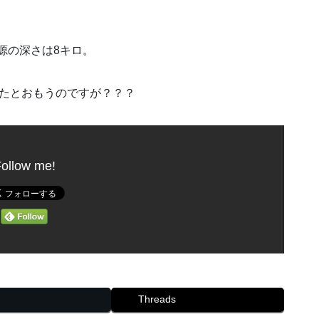
源の深さは8キロ。
ったとおもうのですが？？？
ollow me!
Threads