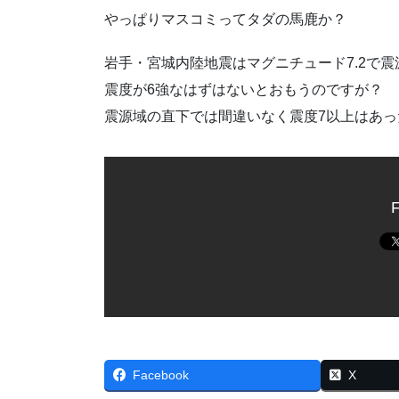
やっぱりマスコミってタダの馬鹿か？
岩手・宮城内陸地震はマグニチュード7.2で震
震度が6強なはずはないとおもうのですが？
震源域の直下では間違いなく震度7以上はあ
F
Facebook
X