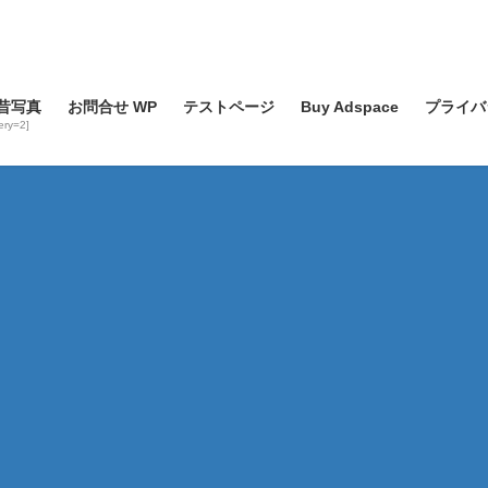
昔写真
お問合せ WP
テストページ
Buy Adspace
プライバ
lery=2]