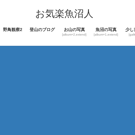
コ
ナ
ン
ビ
お気楽魚沼人
テ
ゲ
ン
ー
野鳥観察2
登山のブログ
お山の写真
魚沼の写真
少し
ツ
シ
[album=2,extend]
[album=1,extend]
[gal
へ
ョ
ス
ン
キ
に
ッ
移
プ
動