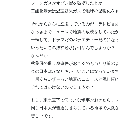
フロンガスがオゾン層を破壊したとか
二酸化炭素は温室効果ガスで地球の温暖化を
それからさらに立腹しているのが、テレビ番
さっきまでニュースで地震の放映をしていた
一転して、ドラマだのバラエティーだのにな
いったいこの無神経さは何なんでしょうか？
なんだか
秋葉原の通り魔事件がおこるのも当たり前のよ
今の日本はかなりおかしいことになっていま
一局くらいず～っと地震のニュースと流し続
それではいけないのでしょうか？
もし、東京直下で同じよな惨事がおきたらテ
同じ日本人が普通に暮らしている地域で大変
悲しいです。