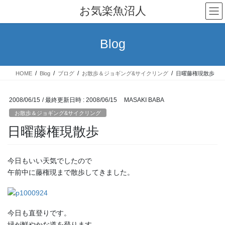
コ
ナ
お気楽魚沼人
ン
ビ
テ
ゲ
ン
ー
Blog
ツ
シ
へ
ョ
ス
ン
HOME
Blog
ブログ
お散歩＆ジョギング&サイクリング
日曜藤権現散歩
キ
に
ッ
移
プ
動
2008/06/15
/ 最終更新日時 :
2008/06/15
MASAKI BABA
お散歩＆ジョギング&サイクリング
日曜藤権現散歩
今日もいい天気でしたので
午前中に藤権現まで散歩してきました。
今日も直登りです。
緑が鮮やかな道を登ります。