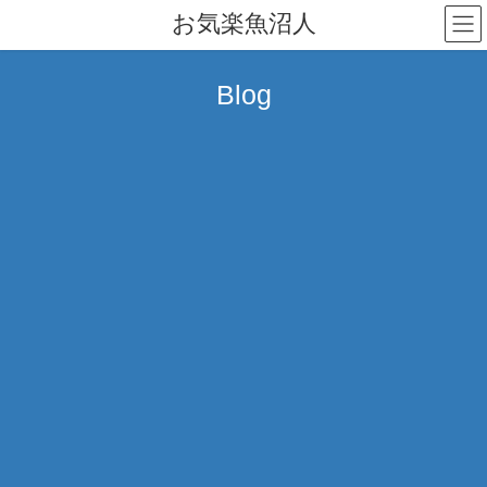
コ
ナ
お気楽魚沼人
ン
ビ
テ
ゲ
ン
ー
Blog
ツ
シ
へ
ョ
ス
ン
キ
に
ッ
移
プ
動