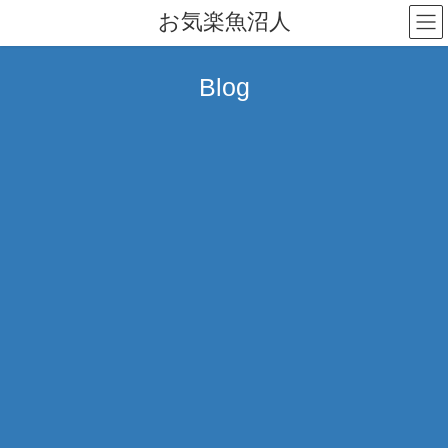
コ
ナ
お気楽魚沼人
ン
ビ
テ
ゲ
ン
ー
Blog
ツ
シ
へ
ョ
ス
ン
キ
に
ッ
移
プ
動