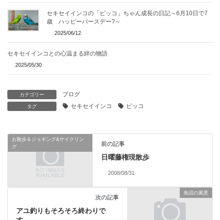
セキセイインコの「ピッコ」ちゃん成長の日記～6月10日で7
歳 ハッピーバースデー?～
2025/06/12
セキセイインコとの心温まる絆の物語
2025/05/30
ブログ
カテゴリー
セキセイインコ
ピッコ
タグ
お散歩＆ジョギング&サイクリン
前の記事
グ
日曜藤権現散歩
2008/08/31
魚沼の風景
次の記事
アユ釣りもそろそろ終わりで
す。