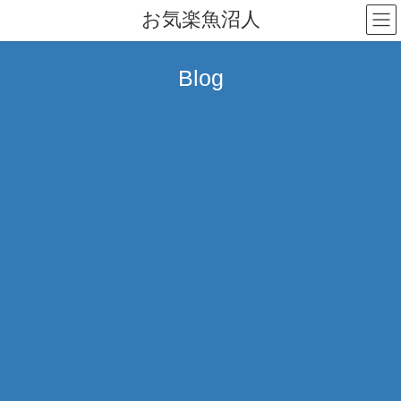
コ
ナ
お気楽魚沼人
ン
ビ
テ
ゲ
ン
ー
Blog
ツ
シ
へ
ョ
ス
ン
キ
に
ッ
移
プ
動