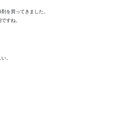
修剤を買ってきました。
利ですね。
しい。
。