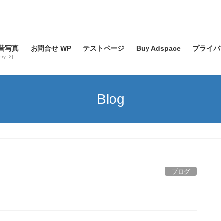
昔写真
お問合せ WP
テストページ
Buy Adspace
プライバ
lery=2]
Blog
ブログ