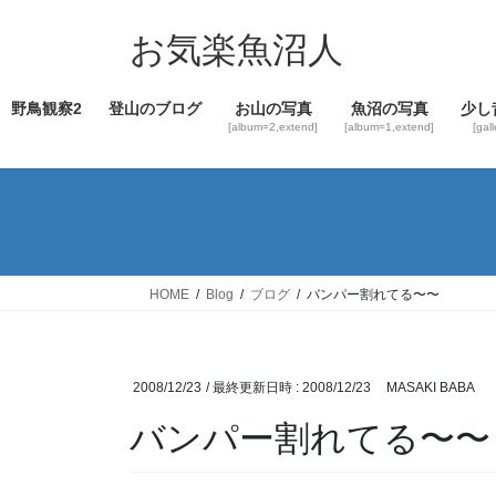
コ
ナ
ン
ビ
お気楽魚沼人
テ
ゲ
ン
ー
野鳥観察2
登山のブログ
お山の写真
魚沼の写真
少し
ツ
シ
[album=2,extend]
[album=1,extend]
[gal
へ
ョ
ス
ン
キ
に
ッ
移
プ
動
HOME
Blog
ブログ
バンパー割れてる〜〜
2008/12/23
/ 最終更新日時 :
2008/12/23
MASAKI BABA
バンパー割れてる〜〜