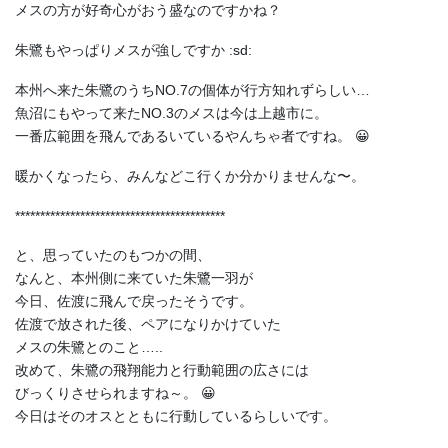
メスの方が好奇心がおう盛なのですかね？
朱鷺もやっぱりメスが強しですか :sd:
本州へ来た朱鷺のうちNO.7の個体が行方知れずらしい…
魚沼にもやって来たNO.3のメスは今は上越市に。
一番広範囲を飛んであるいているやんちゃ者ですね。 😀
暖かくなったら、みんなどこ行くか分かりませんな〜。
******************************************
と、思っていたのもつかの間、
なんと、本州側に来ていた朱鷺一羽が
今日、佐渡に飛んで戻ったそうです。
佐渡で放された後、ペアになりかけていた
メスの朱鷺とのこと…..
改めて、朱鷺の飛翔能力と行動範囲の広さには
びっくりさせられますね～。 😀
今日はそのオスとともに行動しているらしいです。