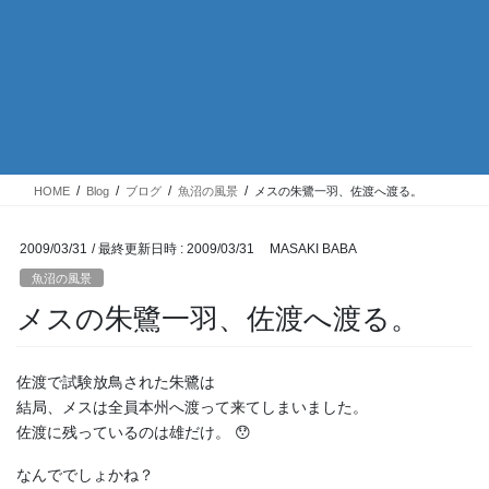
HOME
Blog
ブログ
魚沼の風景
メスの朱鷺一羽、佐渡へ渡る。
2009/03/31
/ 最終更新日時 :
2009/03/31
MASAKI BABA
魚沼の風景
メスの朱鷺一羽、佐渡へ渡る。
佐渡で試験放鳥された朱鷺は
結局、メスは全員本州へ渡って来てしまいました。
佐渡に残っているのは雄だけ。 😯
なんででしょかね？