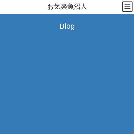
コ
ナ
お気楽魚沼人
ン
ビ
テ
ゲ
ン
ー
Blog
ツ
シ
へ
ョ
ス
ン
キ
に
ッ
移
プ
動