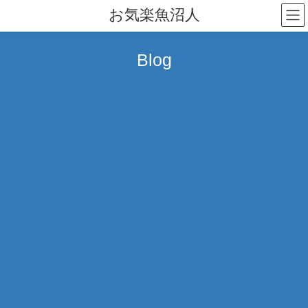
コ
ナ
お気楽魚沼人
ン
ビ
テ
ゲ
ン
ー
Blog
ツ
シ
へ
ョ
ス
ン
キ
に
ッ
移
プ
動