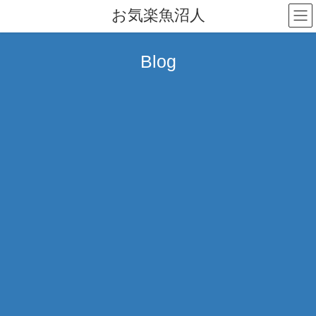
コ
ナ
お気楽魚沼人
ン
ビ
テ
ゲ
ン
ー
Blog
ツ
シ
へ
ョ
ス
ン
キ
に
ッ
移
プ
動