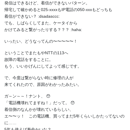
発信はできるけど、着信ができないパターン。
帰宅して確かめると025-xxxxもIP電話の050-xxxもどっちも
着信ができない？ :dsadasccc:
でも、しばらくしてまた、ケータイから
かけてみると繋がったりする？？？ :haha:
いったい、どうなってんの〜〜〜〜〜！
ということでまたもやNTTの113へ
故障の電話をすることに。
もう、いいかげんにしてよって感じです。
で、今度は繋がらない時に修理の人が
来てくれたので、原因がわかったみたい。
ガ～ン～～！ナント、 😯
「電話機壊れてますね！」だって。 😯
着信側のなんかが壊れているらしい、
エ〜〜ッ！ この電話機、買ってまだ5年くらいしかたってないの
に……
5年も使えば寿命かいな？