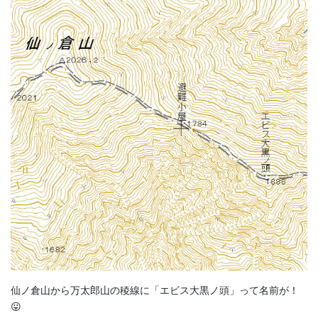
仙ノ倉山から万太郎山の稜線に「エビス大黒ノ頭」って名前が！
😛