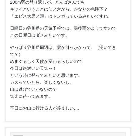
200m弱の登り返しが、とんばさんでも
キツイということは仙ノ倉から、かなりの急降下？
「エビス大黒ノ頭」はトンガっているみたいですね。
日曜日の谷川岳の天気予報では、曇後雨のようですので
この日曜日はダメみたいです。
やっぱり谷川岳周辺は、雲が引っかかって、（湧いてき
て？）
めまぐるしく天候が変わるらしいので
今日は絶対いい天気～！
という時に登ってみたいと思います。
ガスっていたら、楽しくないし、
山は逃げていかないので
気楽に待ってみます。
平日にお山に行ける人が羨ましい….