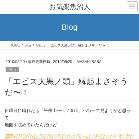
コ
ナ
お気楽魚沼人
ン
ビ
テ
ゲ
ン
ー
Blog
ツ
シ
へ
ョ
ス
ン
HOME
Blog
登山
「エビス大黒ノ頭」縁起よさそうだ〜！
キ
に
ッ
移
プ
動
2010/05/20
/ 最終更新日時 :
2010/05/20
MASAKI BABA
登山
「エビス大黒ノ頭」縁起よさそう
だ〜！
日曜日に晴れたら「平標山〜仙ノ倉山」へ行って見ようかと思っ
て
地図を眺めていたんだけど……