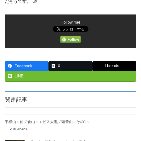
だそうです。 😛
Follow me!
Threads
Facebook
X
LINE
関連記事
平標山～仙ノ倉山～エビス大黒ノ頭登山～その1～
2010/05/23