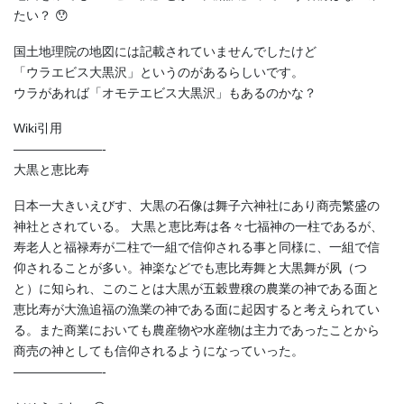
たい？ 😯
国土地理院の地図には記載されていませんでしたけど
「ウラエビス大黒沢」というのがあるらしいです。
ウラがあれば「オモテエビス大黒沢」もあるのかな？
Wiki引用
———————-
大黒と恵比寿
日本一大きいえびす、大黒の石像は舞子六神社にあり商売繁盛の
神社とされている。 大黒と恵比寿は各々七福神の一柱であるが、
寿老人と福禄寿が二柱で一組で信仰される事と同様に、一組で信
仰されることが多い。神楽などでも恵比寿舞と大黒舞が夙（つ
と）に知られ、このことは大黒が五穀豊穣の農業の神である面と
恵比寿が大漁追福の漁業の神である面に起因すると考えられてい
る。また商業においても農産物や水産物は主力であったことから
商売の神としても信仰されるようになっていった。
———————-