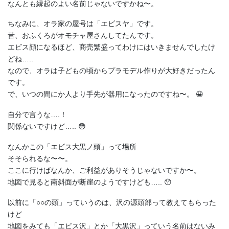
なんとも縁起のよい名前じゃないですかね〜。
ちなみに、オラ家の屋号は「エビスヤ」です。
昔、おふくろがオモチャ屋さんしてたんです。
エビス顔になるほど、商売繁盛ってわけにはいきませんでしたけ
どね…..
なので、オラは子どもの頃からプラモデル作りが大好きだったん
です。
で、いつの間にか人より手先が器用になったのですね〜。 😀
自分で言うな….！
関係ないですけど….. 😳
なんかこの「エビス大黒ノ頭」って場所
そそられるな〜〜。
ここに行けばなんか、ご利益がありそうじゃないですか〜。
地図で見ると南斜面が断崖のようですけども….. 😯
以前に「○○の頭」っていうのは、沢の源頭部って教えてもらった
けど
地図をみても「エビス沢」とか「大黒沢」っていう名前はないみ