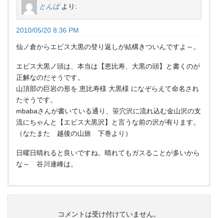
とんば
より:
2010/05/20 8:36 PM
仙ノ倉からエビス大黒の登り返しが結構きついんですよ～。
エビス大黒ノ頭は、本当は【恵比寿、大黒の頭】と書くのが
正解なのだそうです。
山頂部の巨岩の形を 恵比寿様 大黒様 になぞらえて命名され
たそうです。
mbabaさんが書いている通り、笹穴沢に流れ込む金山沢の支
流にちゃんと【エビス大黒沢】と言うな前の沢が有ります。
（なたまた 越後の山旅 下巻より）
日曜日晴れると良いですね。晴れてもガスることが多いから
な～ 谷川連峰は。
コメントは受け付けていません。