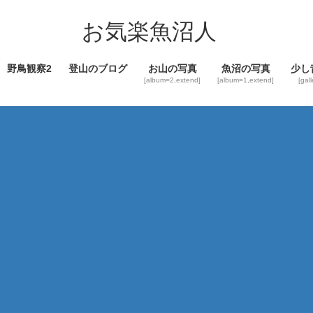
コ
ナ
ン
ビ
お気楽魚沼人
テ
ゲ
ン
ー
野鳥観察2
登山のブログ
お山の写真
魚沼の写真
少し
ツ
シ
[album=2,extend]
[album=1,extend]
[gal
へ
ョ
ス
ン
キ
に
ッ
移
プ
動