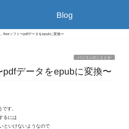
Blog
ble」freeソフト〜pdfデータをepubに変換〜
パソコンのこととか
フト〜pdfデータをepubに変換〜
うです。
するには
げないといけないようなので