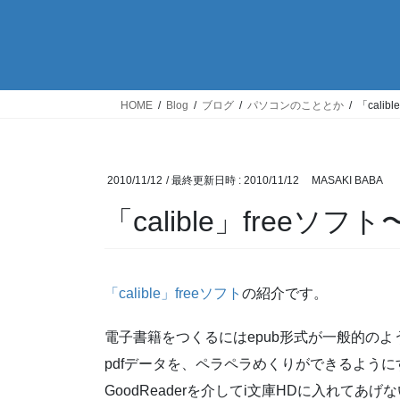
HOME
Blog
ブログ
パソコンのこととか
「cali
2010/11/12
/ 最終更新日時 :
2010/11/12
MASAKI BABA
「calible」freeソ
「calible」freeソフト
の紹介です。
電子書籍をつくるにはepub形式が一般的のよ
pdfデータを、ペラペラめくりができるように
GoodReaderを介してi文庫HDに入れてあ