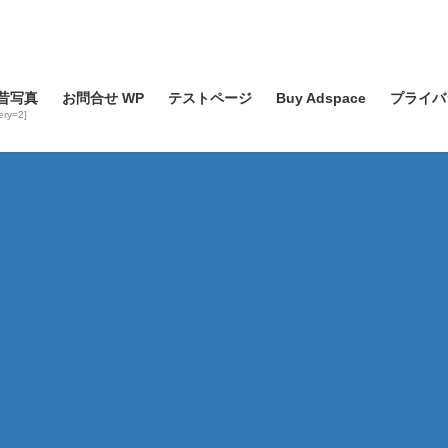
昔写真
お問合せ WP
テストページ
Buy Adspace
プライバ
lery=2]