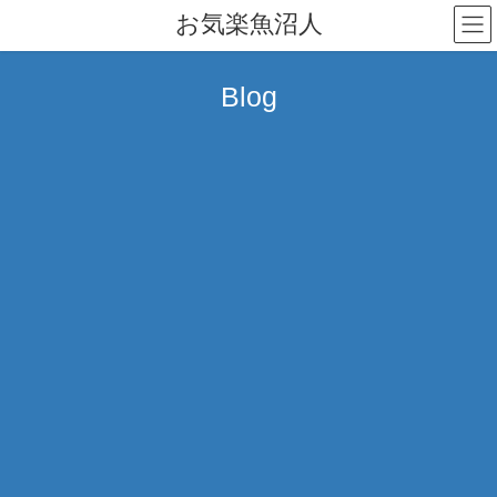
コ
ナ
お気楽魚沼人
ン
ビ
テ
ゲ
ン
ー
Blog
ツ
シ
へ
ョ
ス
ン
キ
に
ッ
移
プ
動