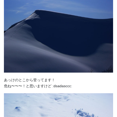
あっけのとこから登ってます！
危ね〜〜〜！と思いますけど :dsadasccc: