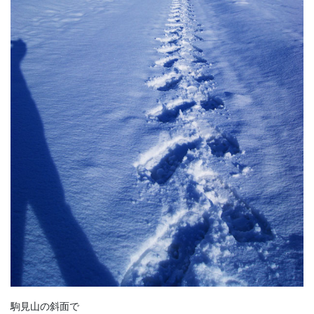
駒見山の斜面で