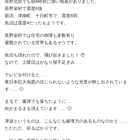
長野北部でも朝4時前に強い地震がありました。
長野栄村で震度6強
新潟、津南町、十日町市で 震度6弱
魚沼は震度4だったもようです。
長野栄村では住宅の倒壊も多数有り
避難されている世帯もあるそうです。
魚沼も揺れたので、飛び起きました！ 😯
なので、土曜日はかなり寝不足ぎみ……
テレビを付けると…..
東日本巨大地震の信じられないような光景が映し出されていま
す…… 🙁
まるで、爆弾でも落ちたように….
街がまるまる消えています…… 🙁
津波というものは、こんなにも破壊力のあるものなのかと……
ただただ、祈るばかりです。