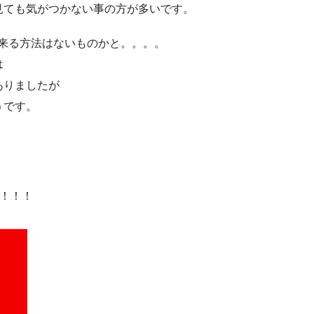
見ても気がつかない事の方が多いです。
来る方法はないものかと。。。。
は
ありましたが
うです。
！！！