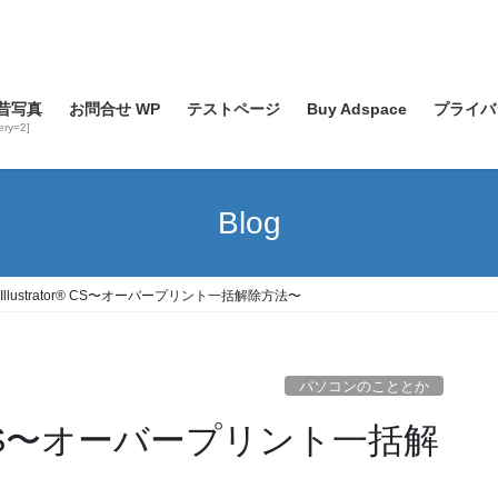
昔写真
お問合せ WP
テストページ
Buy Adspace
プライバ
lery=2]
Blog
® Illustrator® CS〜オーバープリント一括解除方法〜
パソコンのこととか
tor® CS〜オーバープリント一括解