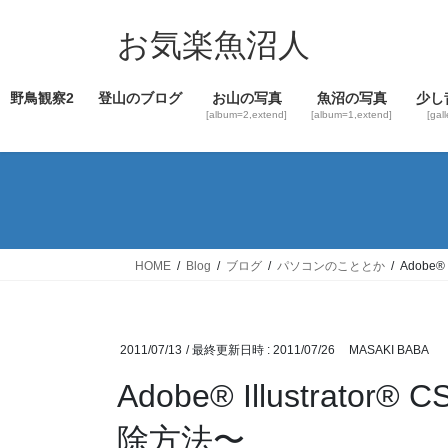
コ
ナ
ン
ビ
お気楽魚沼人
テ
ゲ
ン
ー
野鳥観察2
登山のブログ
お山の写真
魚沼の写真
少し
ツ
シ
[album=2,extend]
[album=1,extend]
[gal
へ
ョ
ス
ン
キ
に
ッ
移
プ
動
HOME
Blog
ブログ
パソコンのこととか
Adobe
2011/07/13
/ 最終更新日時 :
2011/07/26
MASAKI BABA
Adobe® Illustra
除方法〜