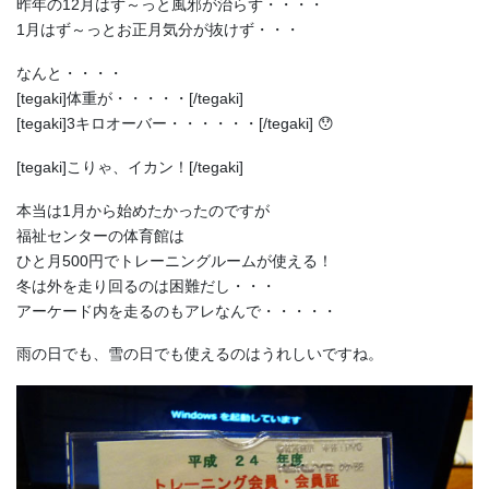
昨年の12月はず～っと風邪が治らず・・・・
1月はず～っとお正月気分が抜けず・・・
なんと・・・・
[tegaki]体重が・・・・・[/tegaki]
[tegaki]3キロオーバー・・・・・・[/tegaki] 😯
[tegaki]こりゃ、イカン！[/tegaki]
本当は1月から始めたかったのですが
福祉センターの体育館は
ひと月500円でトレーニングルームが使える！
冬は外を走り回るのは困難だし・・・
アーケード内を走るのもアレなんで・・・・・
雨の日でも、雪の日でも使えるのはうれしいですね。