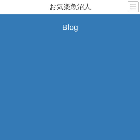
コ
ナ
お気楽魚沼人
ン
ビ
テ
ゲ
ン
ー
Blog
ツ
シ
へ
ョ
ス
ン
キ
に
ッ
移
プ
動