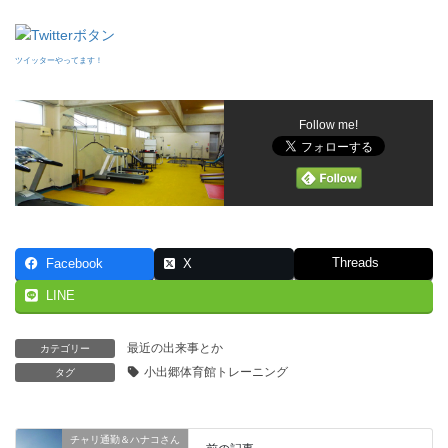
ツイッターやってます！
Follow me!
Threads
Facebook
X
LINE
最近の出来事とか
カテゴリー
小出郷体育館トレーニング
タグ
チャリ通勤＆ハナコさん