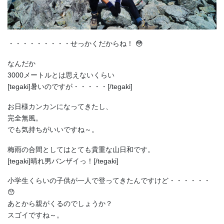
・・・・・・・・・せっかくだからね！ 😳
なんだか
3000メートルとは思えないくらい
[tegaki]暑いのですが・・・・・[/tegaki]
お日様カンカンになってきたし、
完全無風。
でも気持ちがいいですね～。
梅雨の合間としてはとても貴重な山日和です。
[tegaki]晴れ男バンザイっ！[/tegaki]
小学生くらいの子供が一人で登ってきたんですけど・・・・・・
😯
あとから親がくるのでしょうか？
スゴイですね～。