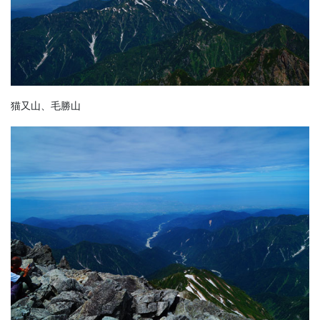
猫又山、毛勝山