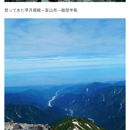
登ってきた早月尾根～富山市～能登半島