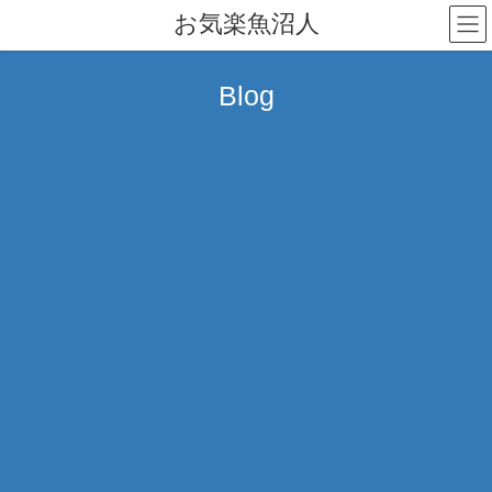
コ
ナ
お気楽魚沼人
ン
ビ
テ
ゲ
ン
ー
Blog
ツ
シ
へ
ョ
ス
ン
キ
に
ッ
移
プ
動