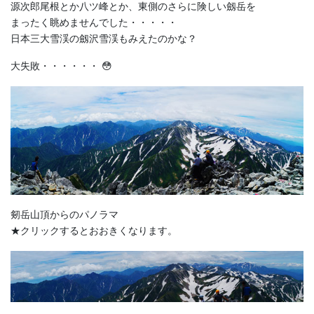
源次郎尾根とか八ツ峰とか、東側のさらに険しい劔岳を
まったく眺めませんでした・・・・・
日本三大雪渓の劔沢雪渓もみえたのかな？
大失敗・・・・・・ 😳
剱岳山頂からのパノラマ
★クリックするとおおきくなります。