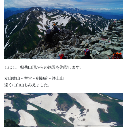
しばし、剱岳山頂からの絶景を満喫します。
立山雄山～室堂～剣御前～浄土山
遠くに白山もみえました。