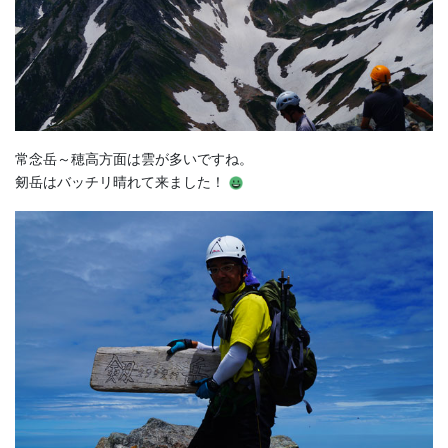
常念岳～穂高方面は雲が多いですね。
剱岳はバッチリ晴れて来ました！