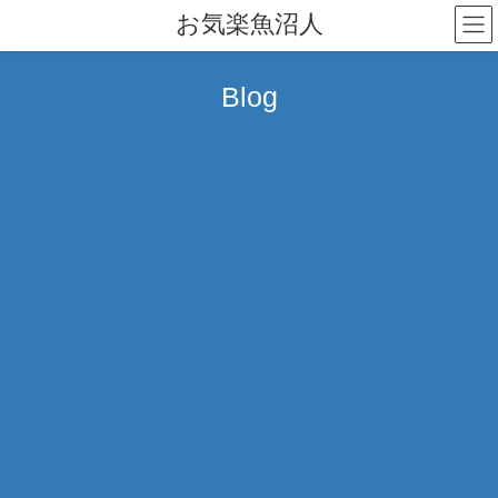
コ
ナ
お気楽魚沼人
ン
ビ
テ
ゲ
ン
ー
Blog
ツ
シ
へ
ョ
ス
ン
キ
に
ッ
移
プ
動