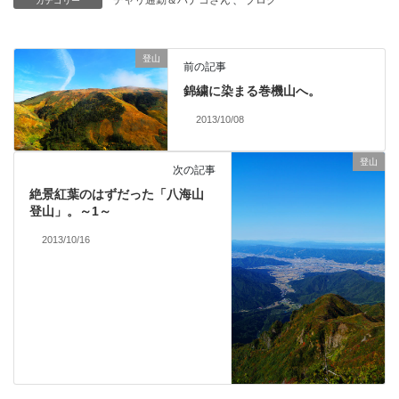
カテゴリー
登山
前の記事
錦繍に染まる巻機山へ。
2013/10/08
登山
次の記事
絶景紅葉のはずだった「八海山
登山」。～1～
2013/10/16