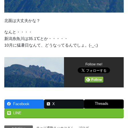
北面は大丈夫かな？
なんと・・・・
新潟糸魚川は35.1℃とか・・・・・
10月に猛暑日なんて、どうなってるんでしょ。(-_-;)
Follow me!
Threads
Facebook
X
LINE
チャリ通勤＆ハナコさん
、
ブログ