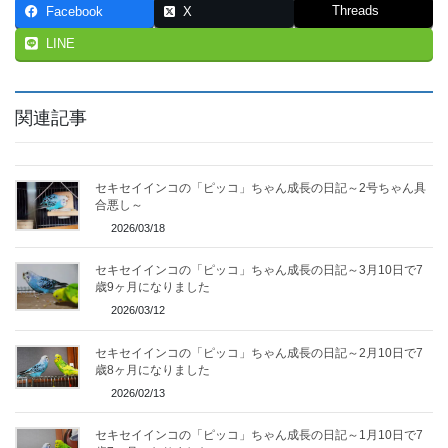
Threads
Facebook
X
LINE
関連記事
セキセイインコの「ピッコ」ちゃん成長の日記～2号ちゃん具
合悪し～
2026/03/18
セキセイインコの「ピッコ」ちゃん成長の日記～3月10日で7
歳9ヶ月になりました
2026/03/12
セキセイインコの「ピッコ」ちゃん成長の日記～2月10日で7
歳8ヶ月になりました
2026/02/13
セキセイインコの「ピッコ」ちゃん成長の日記～1月10日で7