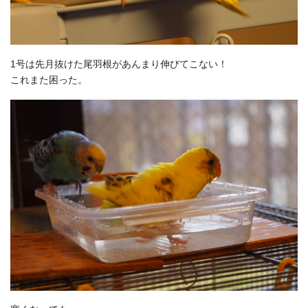
1号は先月抜けた尾羽根があんまり伸びてこない！
これまた困った。