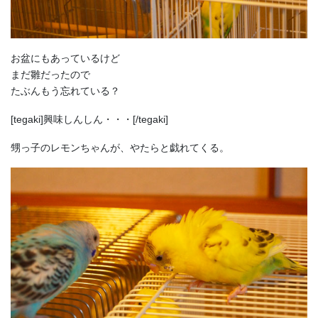
お盆にもあっているけど
まだ雛だったので
たぶんもう忘れている？
[tegaki]興味しんしん・・・[/tegaki]
甥っ子のレモンちゃんが、やたらと戯れてくる。