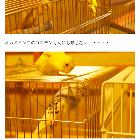
オカメインコのゴエモンくんにも動じない・・・・・