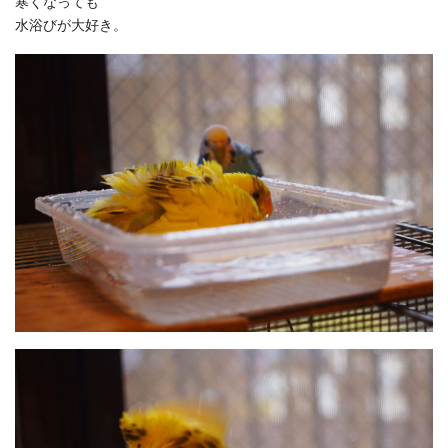
寒くなっても
水浴びが大好き。