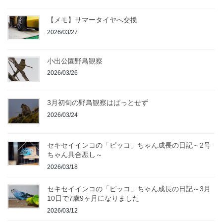
【メモ】サマータイヤへ交換
2026/03/27
小出公園野鳥観察
2026/03/26
3月初旬の野鳥観察はぱっとせず
2026/03/24
セキセイインコの「ピッコ」ちゃん成長の日記～2号
ちゃん具合悪し～
2026/03/18
セキセイインコの「ピッコ」ちゃん成長の日記～3月
10日で7歳9ヶ月になりました
2026/03/12