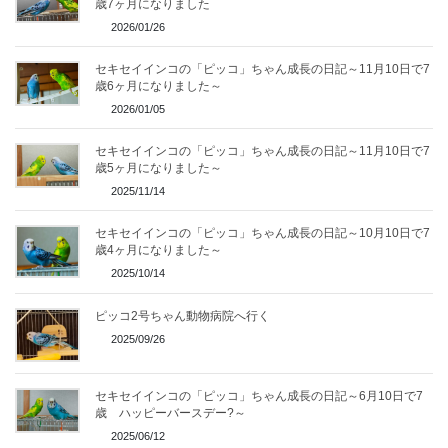
歳7ヶ月になりました
2026/01/26
セキセイインコの「ピッコ」ちゃん成長の日記～11月10日で7
歳6ヶ月になりました～
2026/01/05
セキセイインコの「ピッコ」ちゃん成長の日記～11月10日で7
歳5ヶ月になりました～
2025/11/14
セキセイインコの「ピッコ」ちゃん成長の日記～10月10日で7
歳4ヶ月になりました～
2025/10/14
ピッコ2号ちゃん動物病院へ行く
2025/09/26
セキセイインコの「ピッコ」ちゃん成長の日記～6月10日で7
歳 ハッピーバースデー?～
2025/06/12