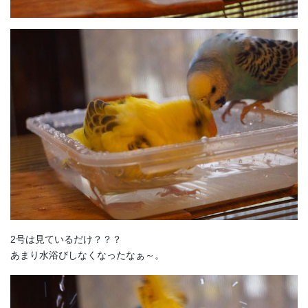
2号は見ているだけ？？？
あまり水浴びしなくなったなぁ～。