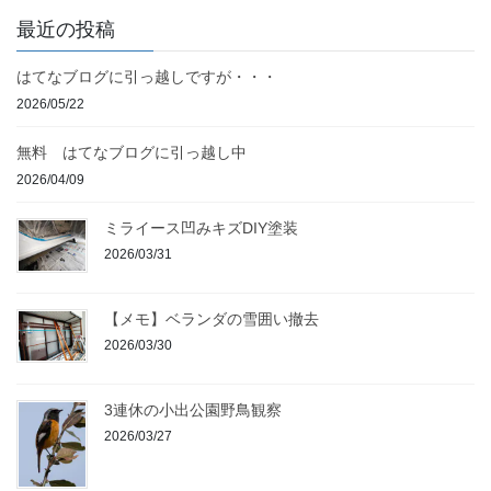
最近の投稿
はてなブログに引っ越しですが・・・
2026/05/22
無料 はてなブログに引っ越し中
2026/04/09
ミライース凹みキズDIY塗装
2026/03/31
【メモ】ベランダの雪囲い撤去
2026/03/30
3連休の小出公園野鳥観察
2026/03/27