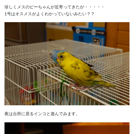
珍しくメスのピーちゃんが近寄ってきたが・・・・・
1号はオスメスがよくわかっていないみたい？？
夜は台所に居るインコと遊んでみます。