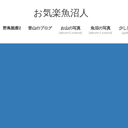
コ
ナ
ン
ビ
お気楽魚沼人
テ
ゲ
ン
ー
野鳥観察2
登山のブログ
お山の写真
魚沼の写真
少し
ツ
シ
[album=2,extend]
[album=1,extend]
[gal
へ
ョ
ス
ン
キ
に
ッ
移
プ
動