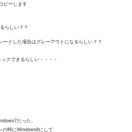
コピーします
いるらしい？？
アップグレードした場合はグレーアウトになるらしい？？
ェックできるらしい・・・・
dows7だった。
の時にWindows8にして