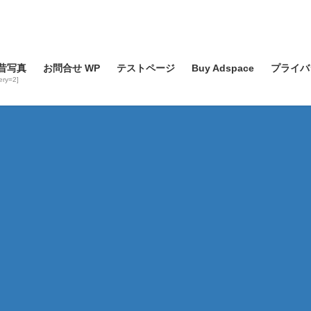
昔写真
お問合せ WP
テストページ
Buy Adspace
プライバ
lery=2]