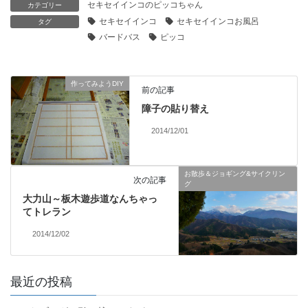
セキセイインコのピッコちゃん
カテゴリー
セキセイインコ
セキセイインコお風呂
タグ
バードバス
ピッコ
作ってみようDIY
前の記事
障子の貼り替え
2014/12/01
お散歩＆ジョギング&サイクリン
次の記事
グ
大力山～板木遊歩道なんちゃっ
てトレラン
2014/12/02
最近の投稿