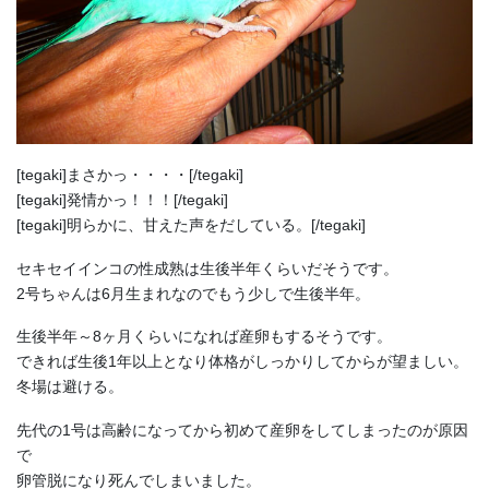
[tegaki]まさかっ・・・・[/tegaki]
[tegaki]発情かっ！！！[/tegaki]
[tegaki]明らかに、甘えた声をだしている。[/tegaki]
セキセイインコの性成熟は生後半年くらいだそうです。
2号ちゃんは6月生まれなのでもう少しで生後半年。
生後半年～8ヶ月くらいになれば産卵もするそうです。
できれば生後1年以上となり体格がしっかりしてからが望ましい。
冬場は避ける。
先代の1号は高齢になってから初めて産卵をしてしまったのが原因
で
卵管脱になり死んでしまいました。