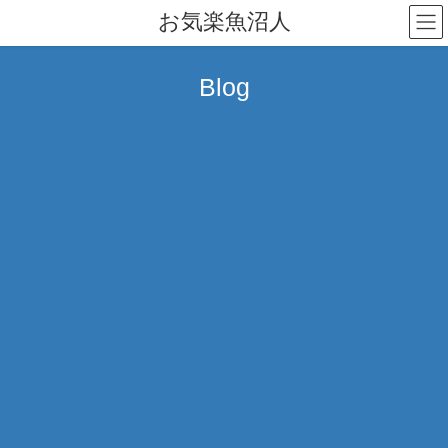
コ
ナ
お気楽魚沼人
ン
ビ
テ
ゲ
ン
ー
Blog
ツ
シ
へ
ョ
ス
ン
キ
に
ッ
移
プ
動