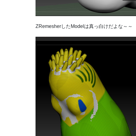
ZRemesherしたModelは真っ白けだよな～～