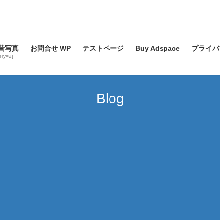
昔写真
お問合せ WP
テストページ
Buy Adspace
プライバ
lery=2]
Blog