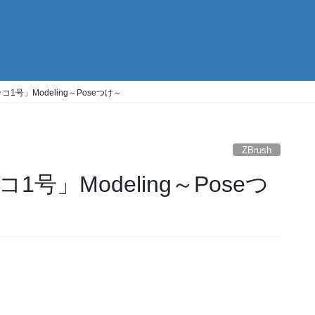
号」Modeling～Poseつけ～
ZBrush
号」Modeling～Poseつ