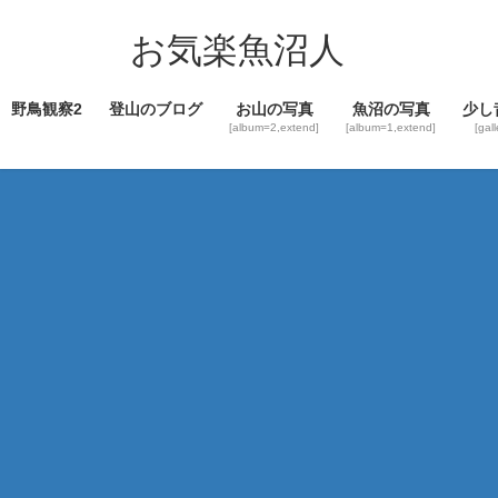
コ
ナ
ン
ビ
お気楽魚沼人
テ
ゲ
ン
ー
野鳥観察2
登山のブログ
お山の写真
魚沼の写真
少し
ツ
シ
[album=2,extend]
[album=1,extend]
[gal
へ
ョ
ス
ン
キ
に
ッ
移
プ
動