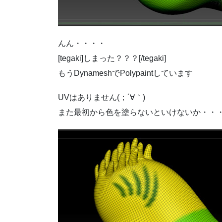
んん・・・・
[tegaki]しまった？？？[/tegaki]
もうDynameshでPolypaintしています
UVはありません(；´∀｀)
また最初から色を塗らないといけないか・・