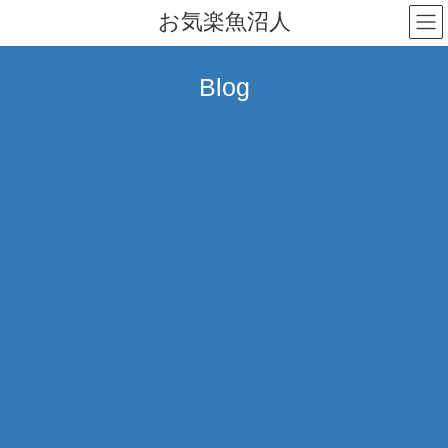
コ
ナ
お気楽魚沼人
ン
ビ
テ
ゲ
ン
ー
Blog
ツ
シ
へ
ョ
ス
ン
キ
に
ッ
移
プ
動