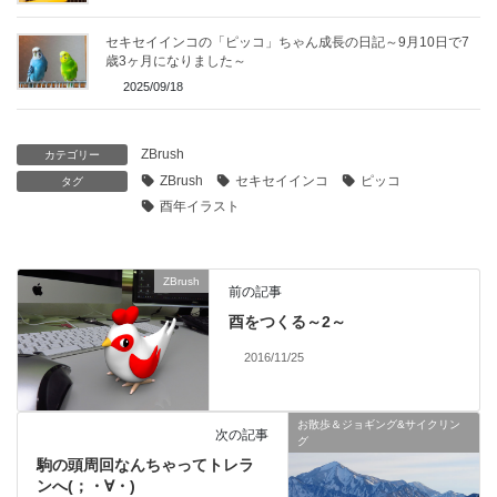
セキセイインコの「ピッコ」ちゃん成長の日記～9月10日で7
歳3ヶ月になりました～
2025/09/18
ZBrush
カテゴリー
ZBrush
セキセイインコ
ピッコ
タグ
酉年イラスト
ZBrush
前の記事
酉をつくる～2～
2016/11/25
お散歩＆ジョギング&サイクリン
次の記事
グ
駒の頭周回なんちゃってトレラ
ンへ(；・∀・)