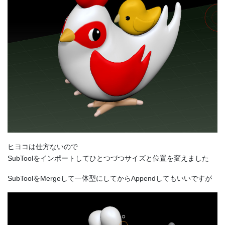
ヒヨコは仕方ないので
SubToolをインポートしてひとつづつサイズと位置を変えました
SubToolをMergeして一体型にしてからAppendしてもいいですが