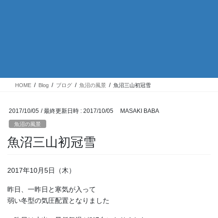
HOME
Blog
ブログ
魚沼の風景
魚沼三山初冠雪
2017/10/05
/ 最終更新日時 :
2017/10/05
MASAKI BABA
魚沼の風景
魚沼三山初冠雪
2017年10月5日（木）
昨日、一昨日と寒気が入って
弱い冬型の気圧配置となりました