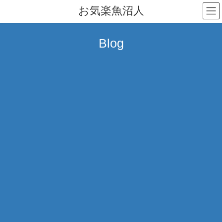
コ
ナ
お気楽魚沼人
ン
ビ
テ
ゲ
ン
ー
Blog
ツ
シ
へ
ョ
ス
ン
キ
に
ッ
移
プ
動