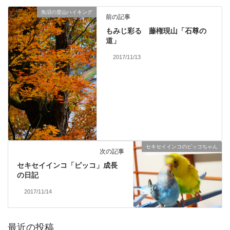
魚沼の里山ハイキング
前の記事
もみじ彩る 藤権現山「石尊の
道」
2017/11/13
セキセイインコのピッコちゃん
次の記事
セキセイインコ「ピッコ」成長
の日記
2017/11/14
最近の投稿