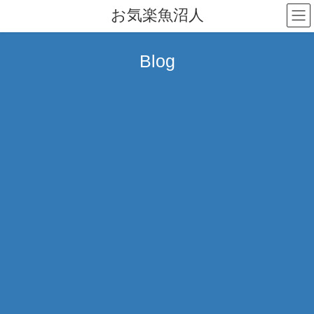
コ
ナ
お気楽魚沼人
ン
ビ
テ
ゲ
ン
ー
Blog
ツ
シ
へ
ョ
ス
ン
キ
に
ッ
移
プ
動