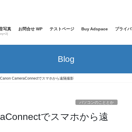
昔写真
お問合せ WP
テストページ
Buy Adspace
プライバ
lery=2]
Blog
anon CameraConnectでスマホから遠隔撮影
パソコンのこととか
raConnectでスマホから遠