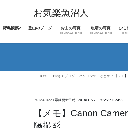
コ
ナ
ン
ビ
お気楽魚沼人
テ
ゲ
ン
ー
野鳥観察2
登山のブログ
お山の写真
魚沼の写真
少し
ツ
シ
[album=2,extend]
[album=1,extend]
[gal
へ
ョ
ス
ン
キ
に
ッ
移
プ
動
HOME
Blog
ブログ
パソコンのこととか
【メモ】C
2018/01/22
/ 最終更新日時 :
2018/01/22
MASAKI BABA
【メモ】Canon Came
隔撮影