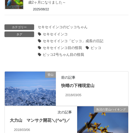
歳2ヶ月になりました～
2025/08/22
セキセイインコのピッコちゃん
カテゴリー
セキセイインコ
タグ
セキセイインコ「ピッコ」成長の日記
セキセイインコ目の怪我
ピッコ
ピッコ2号ちゃん目の怪我
登山
前の記事
快晴の下権現堂山
2018/03/05
魚沼の里山ハイキング
次の記事
大力山 マンサク開花＼(^o^)／
2018/03/06