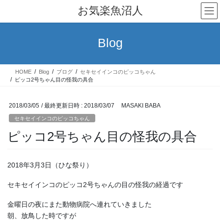
コ
ナ
お気楽魚沼人
ン
ビ
テ
ゲ
ン
ー
Blog
ツ
シ
へ
ョ
ス
ン
HOME
Blog
ブログ
セキセイインコのピッコちゃん
キ
に
ピッコ2号ちゃん目の怪我の具合
ッ
移
プ
動
2018/03/05
/ 最終更新日時 :
2018/03/07
MASAKI BABA
セキセイインコのピッコちゃん
ピッコ2号ちゃん目の怪我の具合
2018年3月3日（ひな祭り）
セキセイインコのピッコ2号ちゃんの目の怪我の経過です
金曜日の夜にまた動物病院へ連れていきました
朝、放鳥した時ですが