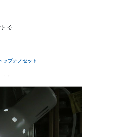
-;)
トトップナノセット
・・・