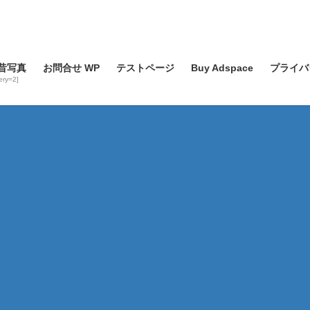
昔写真
お問合せ WP
テストページ
Buy Adspace
プライバ
lery=2]