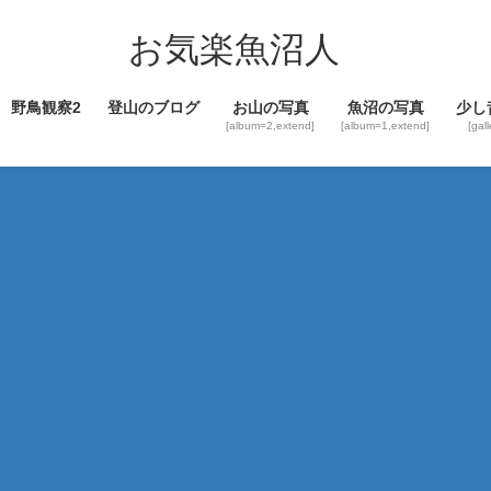
コ
ナ
ン
ビ
お気楽魚沼人
テ
ゲ
ン
ー
野鳥観察2
登山のブログ
お山の写真
魚沼の写真
少し
ツ
シ
[album=2,extend]
[album=1,extend]
[gal
へ
ョ
ス
ン
キ
に
ッ
移
プ
動