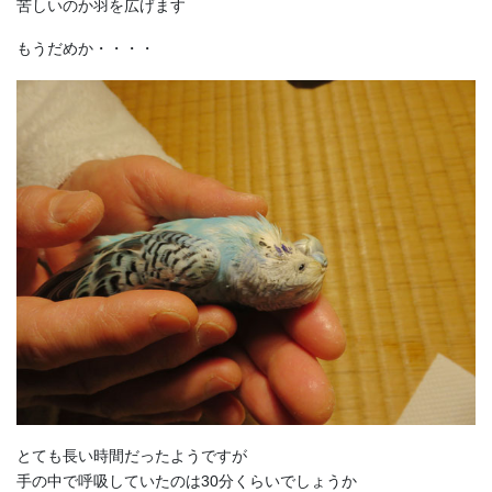
苦しいのか羽を広げます
もうだめか・・・・
とても長い時間だったようですが
手の中で呼吸していたのは30分くらいでしょうか