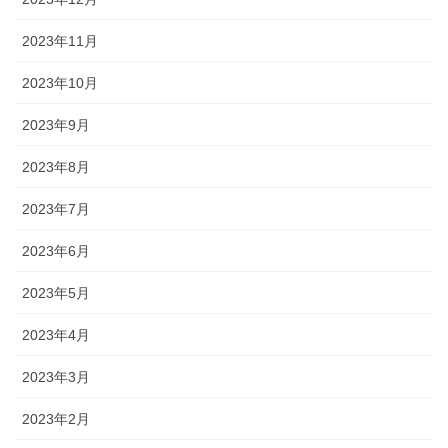
2023年11月
2023年10月
2023年9月
2023年8月
2023年7月
2023年6月
2023年5月
2023年4月
2023年3月
2023年2月