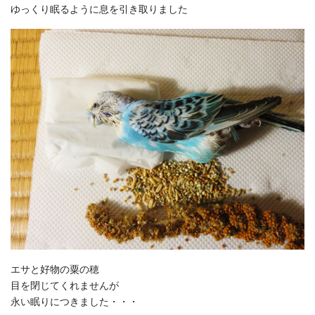
ゆっくり眠るように息を引き取りました
エサと好物の粟の穂
目を閉じてくれませんが
永い眠りにつきました・・・