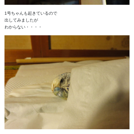
1号ちゃんも起きているので
出してみましたが
わからない・・・・