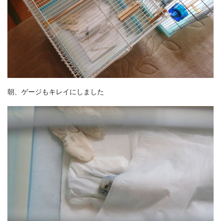
朝、ゲージもキレイにしました