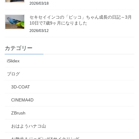
2026/03/18
セキセイインコの「ピッコ」ちゃん成長の日記～3月
10日で7歳9ヶ月になりました
2026/03/12
カテゴリー
iSlidex
ブログ
3D-COAT
CINEMA4D
ZBrush
おはようハナコ山
お散歩＆ジョギング&サイクリング