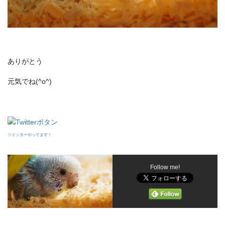
ありがとう
元気でね(^o^)
ツイッターやってます！
Follow me!