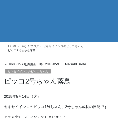
HOME
Blog
ブログ
セキセイインコのピッコちゃん
ピッコ2号ちゃん落鳥
2018/05/15
/ 最終更新日時 :
2018/05/15
MASAKI BABA
セキセイインコのピッコちゃん
ピッコ2号ちゃん落鳥
2018年5月14日（火）
セキセイインコのピッコ1号ちゃん、2号ちゃん成長の日記です
とても悲しい日となってしまいました