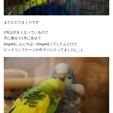
まだビビりまくりです
2号は大きくなっているので
手に乗せて1号に見せて
[tegaki]こんにちは～[/tegaki]ってしたんだけど
ビックリしてケージの中でパニクってました(-_-;)