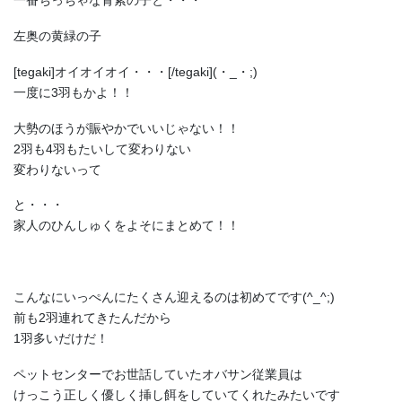
一番ちっちゃな青紫の子と・・・
左奥の黄緑の子
[tegaki]オイオイオイ・・・[/tegaki](・_・;)
一度に3羽もかよ！！
大勢のほうが賑やかでいいじゃない！！
2羽も4羽もたいして変わりない
変わりないって
と・・・
家人のひんしゅくをよそにまとめて！！
こんなにいっぺんにたくさん迎えるのは初めてです(^_^;)
前も2羽連れてきたんだから
1羽多いだけだ！
ペットセンターでお世話していたオバサン従業員は
けっこう正しく優しく挿し餌をしていてくれたみたいです