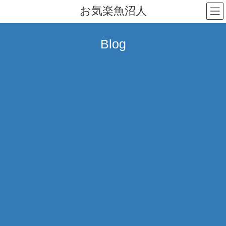
コ
ナ
お気楽魚沼人
ン
ビ
テ
ゲ
ン
ー
Blog
ツ
シ
へ
ョ
ス
ン
キ
に
ッ
移
プ
動