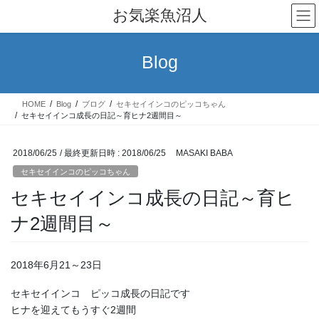
コ
ナ
お気楽魚沼人
ン
ビ
テ
ゲ
ン
ー
Blog
ツ
シ
へ
ョ
ス
ン
HOME
Blog
ブログ
セキセイインコのピッコちゃん
キ
に
セキセイインコ成長の日記～育ヒナ2週間目～
ッ
移
プ
動
2018/06/25
/ 最終更新日時 :
2018/06/25
MASAKI BABA
セキセイインコのピッコちゃん
セキセイインコ成長の日記～育ヒ
ナ2週間目～
2018年6月21～23日
セキセイインコ ピッコ成長の日記です
ヒナを迎えてもうすぐ2週間