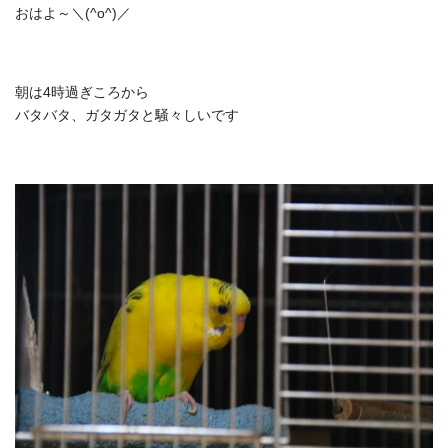
おはよ～＼(^o^)／
朝は4時過ぎころから
バタバタ、ガタガタと騒々しいです