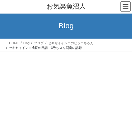
コ
ナ
お気楽魚沼人
ン
ビ
テ
ゲ
ン
ー
Blog
ツ
シ
へ
ョ
ス
ン
HOME
Blog
ブログ
セキセイインコのピッコちゃん
キ
に
セキセイインコ成長の日記～3号ちゃん闘病の記録～
ッ
移
プ
動