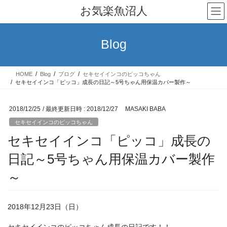
コ
ナ
お気楽魚沼人
ン
ビ
テ
ゲ
ン
ー
Blog
ツ
シ
へ
ョ
ス
ン
HOME
Blog
ブログ
セキセイインコのピッコちゃん
キ
に
セキセイインコ「ピッコ」成長の日記～5号ちゃん用保温カバー製作～
ッ
移
プ
動
2018/12/25
/ 最終更新日時 :
2018/12/27
MASAKI BABA
セキセイインコのピッコちゃん
セキセイインコ「ピッコ」成長の
日記～5号ちゃん用保温カバー製作
～
2018年12月23日（日）