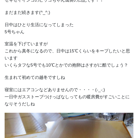
セキセイインコのピッコちゃん成長の日記です！！
まだまだ続きます(^_^;)
日中はひとり生活になってしまった
5号ちゃん
室温を下げていますが
これから真冬になるので、日中は15℃くらいをキープしたいと思
います
いくらタフな5号でも10℃とかでの抱卵はさすがに酷でしょう？
生まれて初めての越冬ですしね
寝室にはエアコンなどありませんので・・・・(-_-;)
一日中ガスストーブつけっぱなしってもの暖房費がすごいことに
なりそうだしね