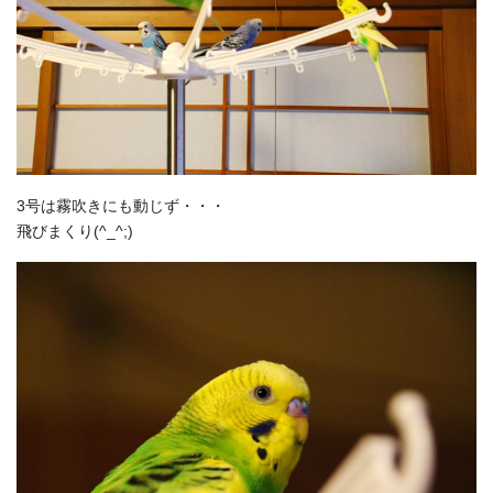
3号は霧吹きにも動じず・・・
飛びまくり(^_^;)