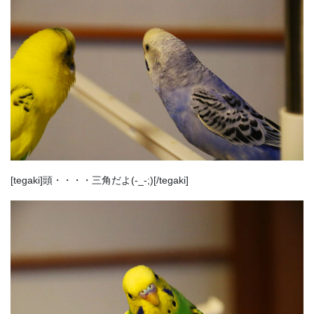
[tegaki]頭・・・・三角だよ(-_-;)[/tegaki]