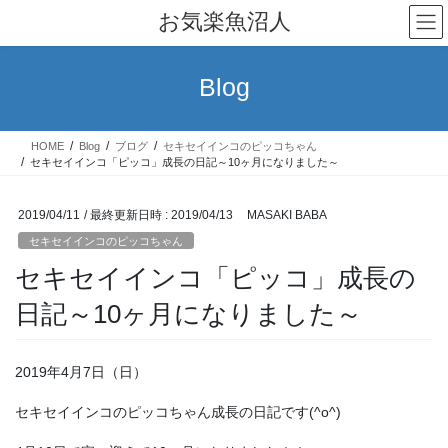
コ
ナ
お気楽魚沼人
ン
ビ
テ
ゲ
ン
ー
Blog
ツ
シ
へ
ョ
ス
ン
HOME
Blog
ブログ
セキセイインコのピッコちゃん
キ
に
セキセイインコ「ピッコ」成長の日記～10ヶ月になりました～
ッ
移
プ
動
2019/04/11
/ 最終更新日時 :
2019/04/13
MASAKI BABA
セキセイインコのピッコちゃん
セキセイインコ「ピッコ」成長の
日記～10ヶ月になりました～
2019年4月7日（日）
セキセイインコのピッコちゃん成長の日記です(^o^)