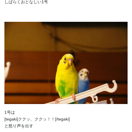
しばらくおとなしい1号
1号は
[tegaki]ククッ、ククッ！！[/tegaki]
と怒り声を出す