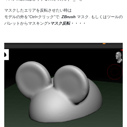
マスクしたエリアを反転させたい時は
モデルの外を”Ctrl+クリック”で.
ZBrush
マスク. もしくはツールの
パレットからマスキング>
マスク反転・・・・