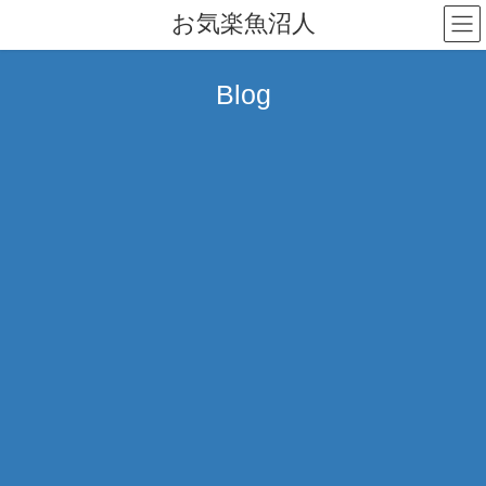
コ
ナ
お気楽魚沼人
ン
ビ
テ
ゲ
ン
ー
Blog
ツ
シ
へ
ョ
ス
ン
キ
に
ッ
移
プ
動