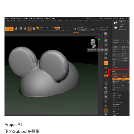
ProjectAll
下のSubtoolを投影