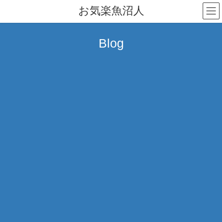
コ
ナ
お気楽魚沼人
ン
ビ
テ
ゲ
ン
ー
Blog
ツ
シ
へ
ョ
ス
ン
キ
に
ッ
移
プ
動