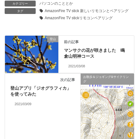
パソコンのこととか
カテゴリー
AmazonFire TV stick 新しいリモコンとペアリング
タグ
AmazonFire TV stickリモコンペアリング
登山
前の記事
マンサクの花が咲きました 鳴
倉山明神コース
2021/03/08
お散歩＆ジョギング&サイクリン
次の記事
グ
登山アプリ「ジオグラフィカ」
を使ってみた
2021/03/09