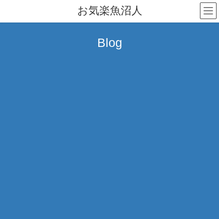
コ
ナ
お気楽魚沼人
ン
ビ
テ
ゲ
ン
ー
Blog
ツ
シ
へ
ョ
ス
ン
キ
に
ッ
移
プ
動