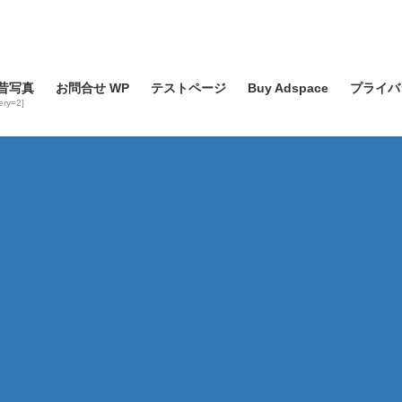
昔写真
お問合せ WP
テストページ
Buy Adspace
プライバ
lery=2]