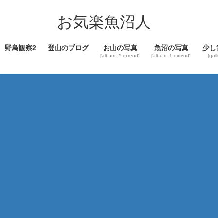
コ
ナ
ン
ビ
お気楽魚沼人
テ
ゲ
ン
ー
野鳥観察2
登山のブログ
お山の写真
魚沼の写真
少し
ツ
シ
[album=2,extend]
[album=1,extend]
[gal
へ
ョ
ス
ン
キ
に
ッ
移
プ
動