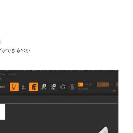
で
グができるのか