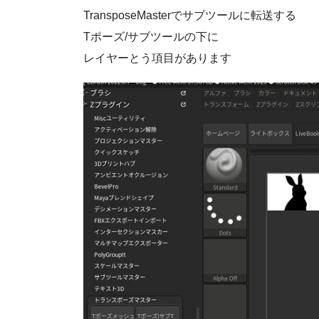
TransposeMasterでサブツールに転送する
Tポーズ/サブツールの下に
レイヤーとう項目があります