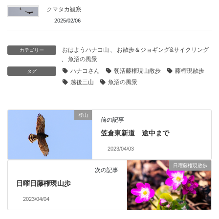
クマタカ観察
2025/02/06
おはようハナコ山
、
お散歩＆ジョギング&サイクリング
カテゴリー
、
魚沼の風景
ハナコさん
朝活藤権現山散歩
藤権現散歩
タグ
越後三山
魚沼の風景
登山
前の記事
笠倉東新道 途中まで
2023/04/03
日曜藤権現散歩
次の記事
日曜日藤権現山歩
2023/04/04