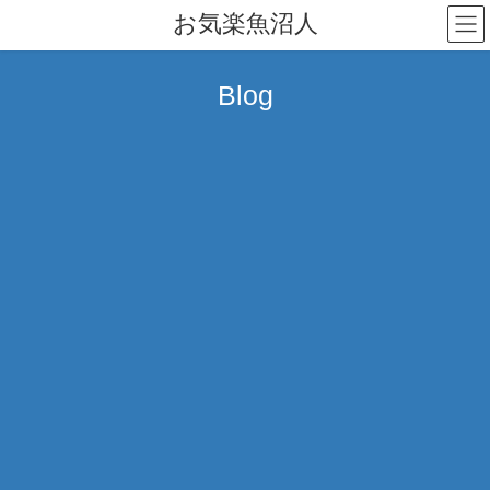
コ
ナ
お気楽魚沼人
ン
ビ
テ
ゲ
ン
ー
Blog
ツ
シ
へ
ョ
ス
ン
キ
に
ッ
移
プ
動