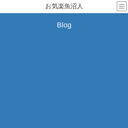
コ
ナ
お気楽魚沼人
ン
ビ
テ
ゲ
ン
ー
Blog
ツ
シ
へ
ョ
ス
ン
キ
に
ッ
移
プ
動