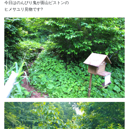
今日はのんびり鬼が面山ピストンの
ヒメサユリ見物です?