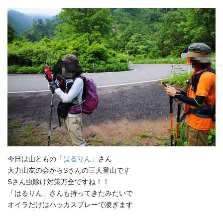
今日は山ともの
「はるりん」
さん
大力山友の会からSさんの三人登山です
Sさん虫除け対策万全ですね！！
「はるりん」さんも持ってきたみたいで
オイラだけはハッカスプレーで凌ぎます