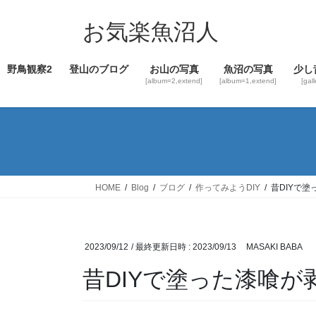
コ
ナ
ン
ビ
お気楽魚沼人
テ
ゲ
ン
ー
野鳥観察2
登山のブログ
お山の写真
魚沼の写真
少し
ツ
シ
[album=2,extend]
[album=1,extend]
[gal
へ
ョ
ス
ン
キ
に
ッ
移
プ
動
HOME
Blog
ブログ
作ってみようDIY
昔DIYで
2023/09/12
/ 最終更新日時 :
2023/09/13
MASAKI BABA
昔DIYで塗った漆喰