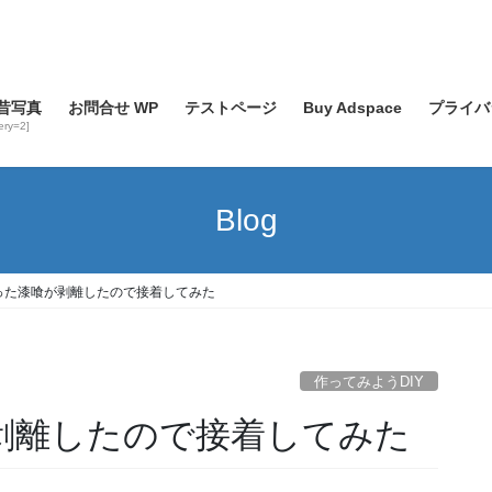
昔写真
お問合せ WP
テストページ
Buy Adspace
プライバ
lery=2]
Blog
塗った漆喰が剥離したので接着してみた
作ってみようDIY
が剥離したので接着してみた