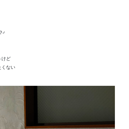
♂️
うけど
たくない