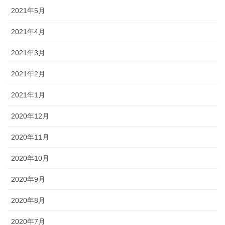
2021年5月
2021年4月
2021年3月
2021年2月
2021年1月
2020年12月
2020年11月
2020年10月
2020年9月
2020年8月
2020年7月