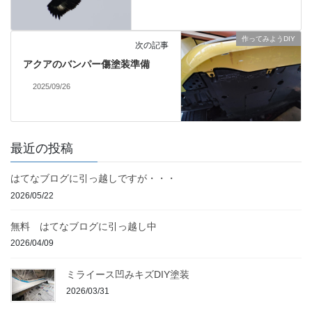
作ってみようDIY
次の記事
アクアのバンパー傷塗装準備
2025/09/26
最近の投稿
はてなブログに引っ越しですが・・・
2026/05/22
無料 はてなブログに引っ越し中
2026/04/09
ミライース凹みキズDIY塗装
2026/03/31