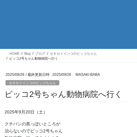
HOME
Blog
ブログ
セキセイインコのピッコちゃん
ピッコ2号ちゃん動物病院へ行く
2025/09/26
/ 最終更新日時 :
2025/09/26
MASAKI BABA
セキセイインコのピッコちゃん
ピッコ2号ちゃん動物病院へ行く
2025年9月20日（土）
クチバシの黒っぽいところが
治らないのでピッコ2号ちゃん