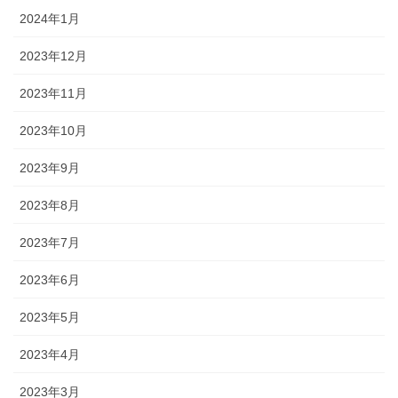
2024年1月
2023年12月
2023年11月
2023年10月
2023年9月
2023年8月
2023年7月
2023年6月
2023年5月
2023年4月
2023年3月