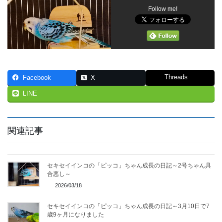
Follow me!
Threads
Facebook
X
LINE
関連記事
セキセイインコの「ピッコ」ちゃん成長の日記～2号ちゃん具
合悪し～
2026/03/18
セキセイインコの「ピッコ」ちゃん成長の日記～3月10日で7
歳9ヶ月になりました