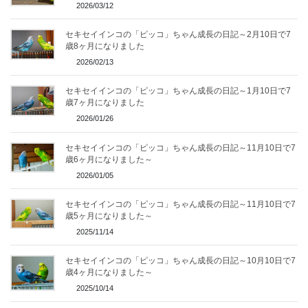
2026/03/12
セキセイインコの「ピッコ」ちゃん成長の日記～2月10日で7
歳8ヶ月になりました
2026/02/13
セキセイインコの「ピッコ」ちゃん成長の日記～1月10日で7
歳7ヶ月になりました
2026/01/26
セキセイインコの「ピッコ」ちゃん成長の日記～11月10日で7
歳6ヶ月になりました～
2026/01/05
セキセイインコの「ピッコ」ちゃん成長の日記～11月10日で7
歳5ヶ月になりました～
2025/11/14
セキセイインコの「ピッコ」ちゃん成長の日記～10月10日で7
歳4ヶ月になりました～
2025/10/14