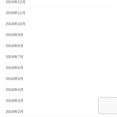
2016年12月
2016年11月
2016年10月
2016年9月
2016年8月
2016年7月
2016年6月
2016年5月
2016年4月
2016年3月
2016年2月