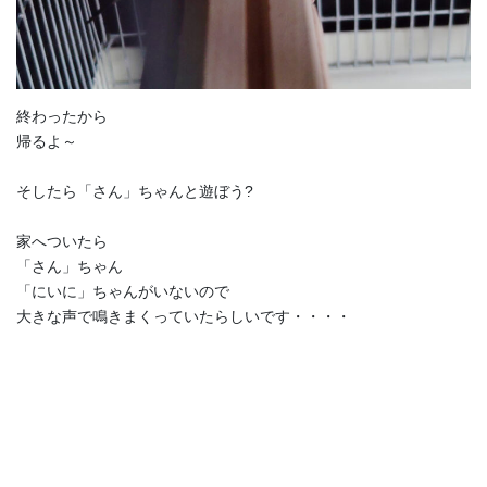
終わったから
帰るよ～
そしたら「さん」ちゃんと遊ぼう?
家へついたら
「さん」ちゃん
「にいに」ちゃんがいないので
大きな声で鳴きまくっていたらしいです・・・・