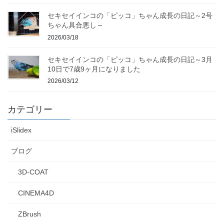
セキセイインコの「ピッコ」ちゃん成長の日記～2号
ちゃん具合悪し～
2026/03/18
セキセイインコの「ピッコ」ちゃん成長の日記～3月
10日で7歳9ヶ月になりました
2026/03/12
カテゴリー
iSlidex
ブログ
3D-COAT
CINEMA4D
ZBrush