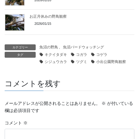
お正月休みの野鳥観察
2026/01/15
魚沼の野鳥
、
魚沼バードウォッチング
カテゴリー
キクイタダキ
コガラ
コゲラ
タグ
シジュウカラ
ツグミ
小出公園野鳥観察
コメントを残す
メールアドレスが公開されることはありません。
※
が付いている
欄は必須項目です
コメント
※