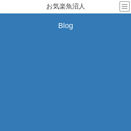
コ
ナ
お気楽魚沼人
ン
ビ
テ
ゲ
ン
ー
Blog
ツ
シ
へ
ョ
ス
ン
キ
に
ッ
移
プ
動