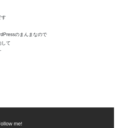
です
Pressのまんまなので
約して
す
ollow me!