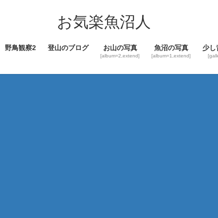
コ
ナ
ン
ビ
お気楽魚沼人
テ
ゲ
ン
ー
野鳥観察2
登山のブログ
お山の写真
魚沼の写真
少し
ツ
シ
[album=2,extend]
[album=1,extend]
[gal
へ
ョ
ス
ン
キ
に
ッ
移
プ
動