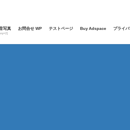
昔写真
お問合せ WP
テストページ
Buy Adspace
プライバ
lery=2]