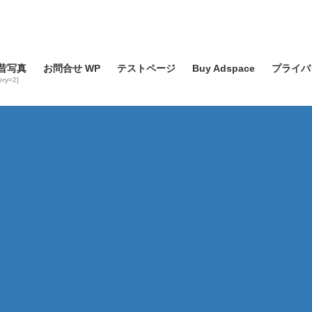
昔写真
お問合せ WP
テストページ
Buy Adspace
プライバ
lery=2]