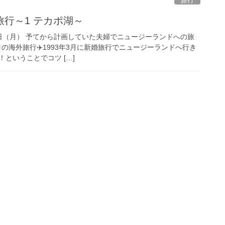
旅行
行～1 テカポ湖～
10日（月） 予てから計画していた夫婦でニュージーランドへの旅
目の海外旅行✈️1993年3月に新婚旅行でニュージーランドへ行き
ということでコツ […]