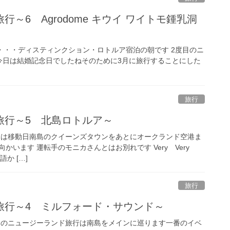
～6 Agrodome キウイ ワイトモ鍾乳洞
過ぎ・・・ディスティンクション・ロトルア宿泊の朝です 2度目のニ
今日は結婚記念日でしたねそのために3月に旅行することにした
旅行
旅行～5 北島ロトルア～
 本日は移動日南島のクイーンズタウンをあとにオークランド空港ま
かいます 運転手のモニカさんとはお別れです Very Very
語か […]
旅行
旅行～4 ミルフォード・サウンド～
 今回のニュージーランド旅行は南島をメインに巡ります一番のイベ