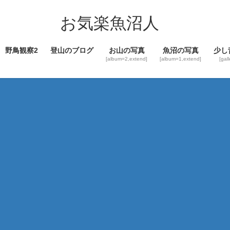
コ
ナ
ン
ビ
お気楽魚沼人
テ
ゲ
ン
ー
野鳥観察2
登山のブログ
お山の写真
魚沼の写真
少し
ツ
シ
[album=2,extend]
[album=1,extend]
[gal
へ
ョ
ス
ン
キ
に
ッ
移
プ
動