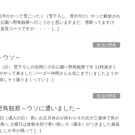
丸一日半かかって雪ごったく（雪下ろし、雪片付け）やっと解放され
出公園へ野鳥観察へ行こうかと思いますまだ、雪降ってますけ
直登コースですが・・・・ […]
魚沼の野鳥
～ウソ～
8日（日） 雪下ろしの合間に小出公園へ野鳥観察です 11時過ぎく
がやって来ました バーダー仲間さんも先にきていましたようや
しそう撮りまくってい […]
魚沼の野鳥
野鳥観察～ウソに遭いました～
～12日（成人の日） 長いお正月休みが終わりその次が三連休で良か
探鳥へ 土曜日は放射冷却で寒い朝シガ（霧氷）がつきました最低
ししか木が残って […]