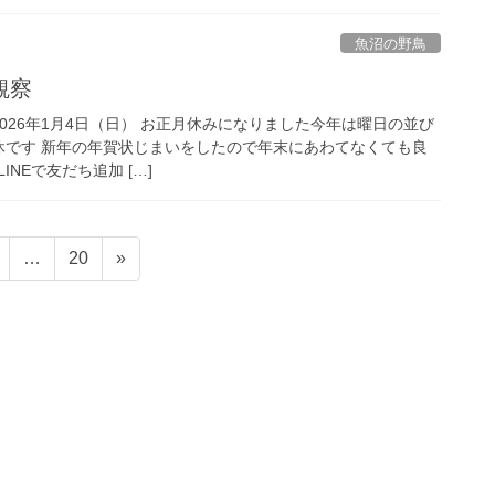
魚沼の野鳥
観察
～2026年1月4日（日） お正月休みになりました今年は曜日の並び
休です 新年の年賀状じまいをしたので年末にあわてなくても良
NEで友だち追加 […]
固
固
…
20
»
定
定
ペ
ペ
ー
ー
ジ
ジ