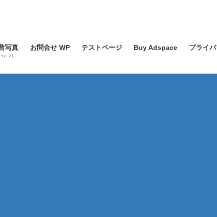
昔写真
お問合せ WP
テストページ
Buy Adspace
プライバ
lery=2]