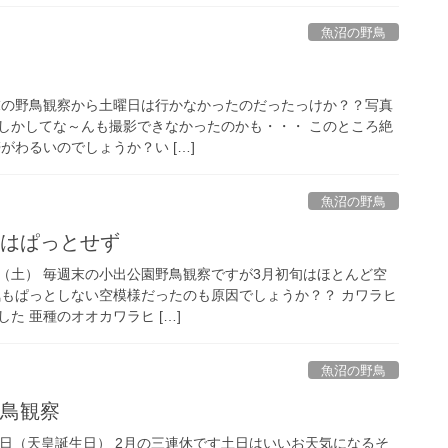
魚沼の野鳥
 週末の野鳥観察から土曜日は行かなかったのだったっけか？？写真
しかしてな～んも撮影できなかったのかも・・・ このところ絶
がわるいのでしょうか？い […]
魚沼の野鳥
察はぱっとせず
7日（土） 毎週末の小出公園野鳥観察ですが3月初旬はほとんど空
気もぱっとしない空模様だったのも原因でしょうか？？ カワラヒ
た 亜種のオオカワラヒ […]
魚沼の野鳥
野鳥観察
～23日（天皇誕生日） 2月の三連休です土日はいいお天気になるそ