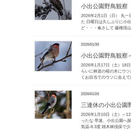
小出公園野鳥観察
2026年2月1日（日） 
た 日曜日は久しぶりに小
ど・・・傘さして 藤権現山
2026/01/30
小出公園野鳥観察
2026年1月17日（土）1
らいに林道の桜の木にウソ
くお目当てのウソに会えて嬉
2026/01/26
三連休の小出公園
2026年1月10日（土）
ったな 早速、小出公園へ
気温-8.3度 雑木林伐採で少