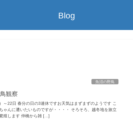
Blog
魚沼の野鳥
野鳥観察
の日）～22日 春分の日の3連休ですお天気はまずまずのようです こ
ちゃんに遭いたいものですが・・・・ そろそろ、越冬地を旅立
殖します 仲橋から雑 […]