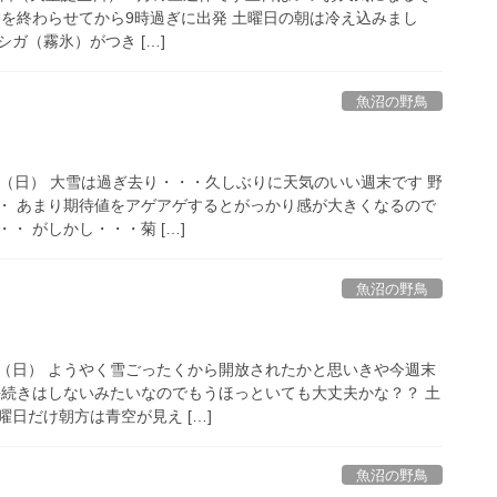
除を終わらせてから9時過ぎに出発 土曜日の朝は冷え込みまし
にシガ（霧氷）がつき […]
魚沼の野鳥
15日（日） 大雪は過ぎ去り・・・久しぶりに天気のいい週末です 野
・ あまり期待値をアゲアゲするとがっかり感が大きくなるので
・ がしかし・・・菊 […]
魚沼の野鳥
8日（日） ようやく雪ごったくから開放されたかと思いきや今週末
長続きはしないみたいなのでもうほっといても大丈夫かな？？ 土
日だけ朝方は青空が見え […]
魚沼の野鳥