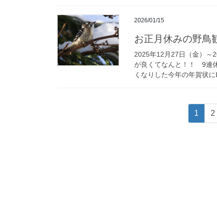
2026/01/15
お正月休みの野鳥
2025年12月27日（金）
が良くてなんと！！ 9連
くなりした今年の年賀状にLI
投
固
1
2
稿
定
ペ
の
ー
ペ
ジ
ー
ジ
送