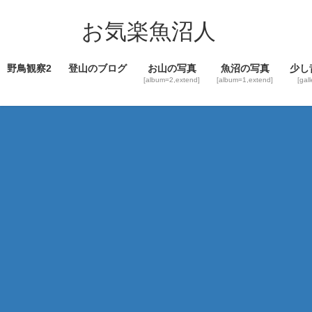
コ
ナ
ン
ビ
お気楽魚沼人
テ
ゲ
ン
ー
野鳥観察2
登山のブログ
お山の写真
魚沼の写真
少し
ツ
シ
[album=2,extend]
[album=1,extend]
[gal
へ
ョ
ス
ン
キ
に
ッ
移
プ
動