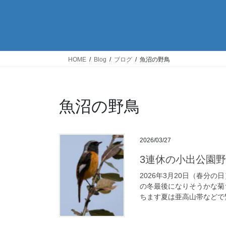
HOME
Blog
ブログ
魚沼の野鳥
魚沼の野鳥
2026/03/27
3連休の小出公園
2026年3月20日（春分
の冬最後になりそうかな菊
ちます夏は亜高山帯などで繁