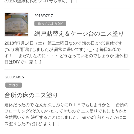
の上の壁紙初代ピッコ1号ちゃん、 […]
2018/07/17
作ってみようDIY
網戸貼替え＆ケージ台のニス塗り
2018年7月14日（土） 第二土曜日なので 海の日まで3連休です
(^o^) 梅雨明けしましたが 異常に暑いです(・_・;) 毎日35℃で
す！！ まだ7月なのに・・・ どうなっているのでしょうか 連休初
日はDIYです 家 […]
2008/09/15
ブログ
台所の床のニス塗り
連休だったので なんか久しぶりにＤＩＹでもしようかと… 台所の
フローリングがだいぶへたってきたので ニス塗りでもしようかと
突然思い立ち 決行することにしました。 確か2年前だったかにニ
ス塗りしたのだけど よく […]