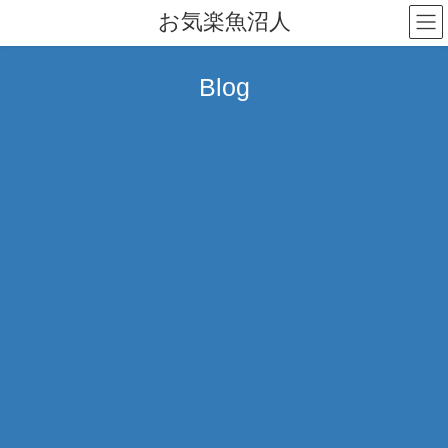
コ
ナ
お気楽魚沼人
ン
ビ
テ
ゲ
ン
ー
Blog
ツ
シ
へ
ョ
ス
ン
キ
に
ッ
移
プ
動