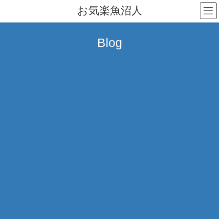
コ
ナ
お気楽魚沼人
ン
ビ
テ
ゲ
ン
ー
Blog
ツ
シ
へ
ョ
ス
ン
キ
に
ッ
移
プ
動