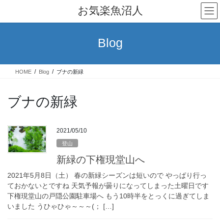
コ
ナ
お気楽魚沼人
ン
ビ
テ
ゲ
ン
ー
Blog
ツ
シ
へ
ョ
ス
ン
HOME
Blog
ブナの新緑
キ
に
ッ
移
プ
動
ブナの新緑
2021/05/10
登山
新緑の下権現堂山へ
2021年5月8日（土） 春の新緑シーズンは短いので やっぱり行っ
ておかないとですね 天気予報が曇りになってしまった土曜日です
下権現堂山の戸隠公園駐車場へ もう10時半をとっくに過ぎてしま
いました うひゃひゃ～～～(； […]